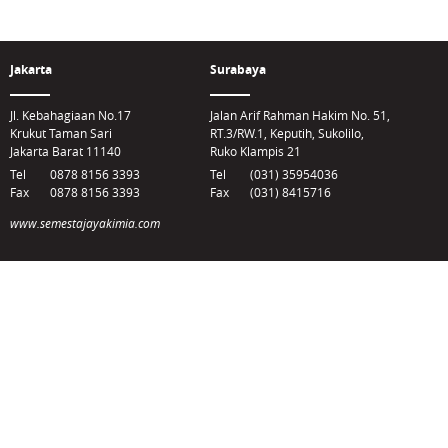
Jakarta
Surabaya
Jl. Kebahagiaan No.17
Jalan Arif Rahman Hakim No. 51,
Krukut Taman Sari
RT.3/RW.1, Keputih, Sukolilo,
Jakarta Barat 11140
Ruko Klampis 21
Tel
0878 8156 3393
Tel
(031) 35954036
Fax
0878 8156 3393
Fax
(031) 8415716
www.semestajayakimia.com