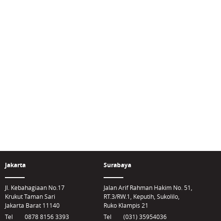
Jakarta
Surabaya
Jl. Kebahagiaan No.17
Jalan Arif Rahman Hakim No. 51,
Krukut Taman Sari
RT.3/RW.1, Keputih, Sukolilo,
Jakarta Barat 11140
Ruko Klampis 21
Tel
0878 8156 3393
Tel
(031) 35954036