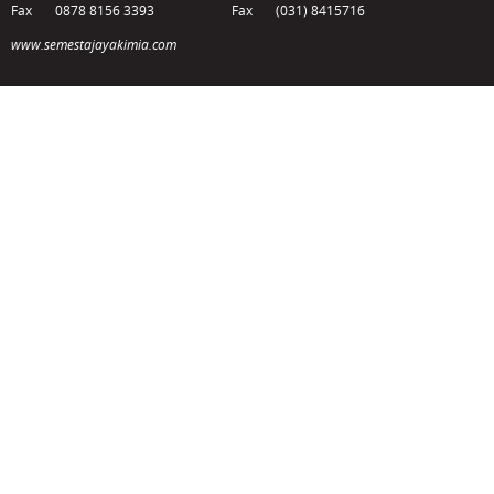
Fax
0878 8156 3393
Fax
(031) 8415716
www.semestajayakimia.com