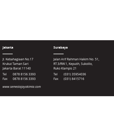
Jakarta
Surabaya
Jl. Kebahagiaan No.17
Jalan Arif Rahman Hakim No. 51,
Krukut Taman Sari
RT.3/RW.1, Keputih, Sukolilo,
Jakarta Barat 11140
Ruko Klampis 21
Tel
0878 8156 3393
Tel
(031) 35954036
Fax
0878 8156 3393
Fax
(031) 8415716
www.semestajayakimia.com