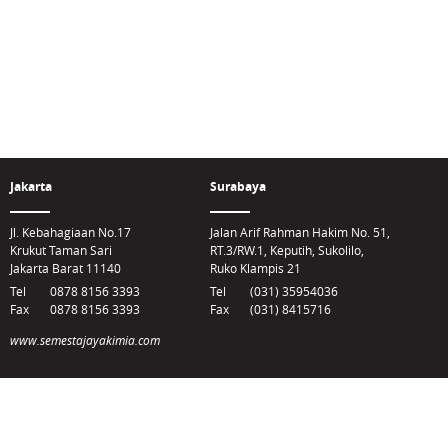
Jakarta
Surabaya
Jl. Kebahagiaan No.17
Jalan Arif Rahman Hakim No. 51,
Krukut Taman Sari
RT.3/RW.1, Keputih, Sukolilo,
Jakarta Barat 11140
Ruko Klampis 21
Tel
0878 8156 3393
Tel
(031) 35954036
Fax
0878 8156 3393
Fax
(031) 8415716
www.semestajayakimia.com