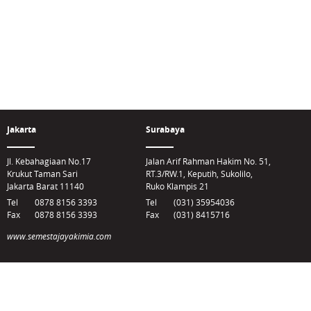
Jakarta
Surabaya
Jl. Kebahagiaan No.17
Jalan Arif Rahman Hakim No. 51,
Krukut Taman Sari
RT.3/RW.1, Keputih, Sukolilo,
Jakarta Barat 11140
Ruko Klampis 21
Tel
0878 8156 3393
Tel
(031) 35954036
Fax
0878 8156 3393
Fax
(031) 8415716
www.semestajayakimia.com