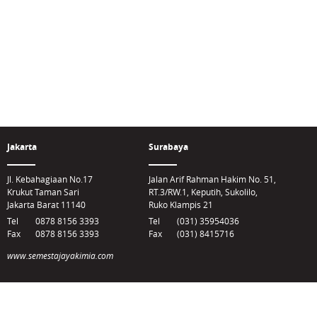
Jakarta
Surabaya
Jl. Kebahagiaan No.17
Jalan Arif Rahman Hakim No. 51,
Krukut Taman Sari
RT.3/RW.1, Keputih, Sukolilo,
Jakarta Barat 11140
Ruko Klampis 21
Tel
0878 8156 3393
Tel
(031) 35954036
Fax
0878 8156 3393
Fax
(031) 8415716
www.semestajayakimia.com