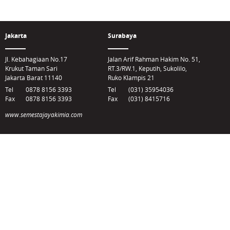
Jakarta
Surabaya
Jl. Kebahagiaan No.17
Jalan Arif Rahman Hakim No. 51,
Krukut Taman Sari
RT.3/RW.1, Keputih, Sukolilo,
Jakarta Barat 11140
Ruko Klampis 21
Tel
0878 8156 3393
Tel
(031) 35954036
Fax
0878 8156 3393
Fax
(031) 8415716
www.semestajayakimia.com